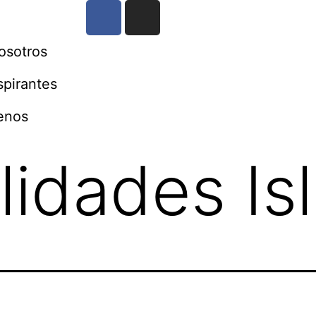
osotros
spirantes
enos
lidades Is