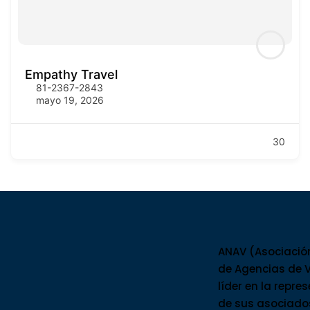
Empathy Travel
81-2367-2843
mayo 19, 2026
30
ANAV (Asociació
de Agencias de V
líder en la repre
de sus asociado