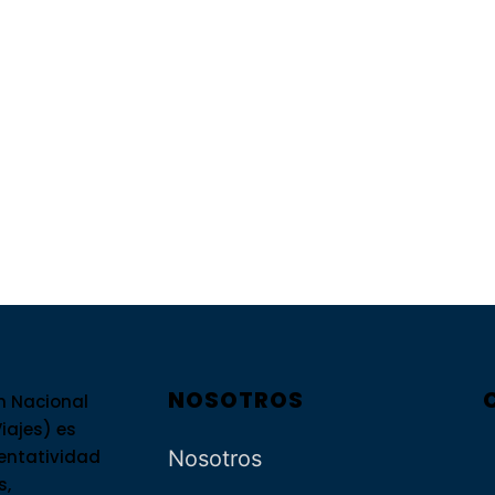
NOSOTROS
n Nacional
iajes) es
sentatividad
Nosotros
s,