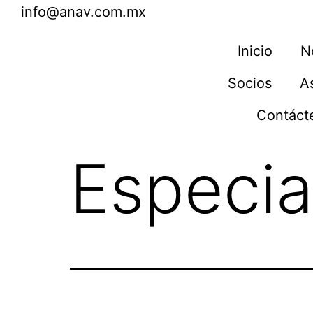
info@anav.com.mx
Inicio
N
Socios
A
Contáct
Especia