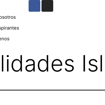
osotros
spirantes
enos
lidades Is