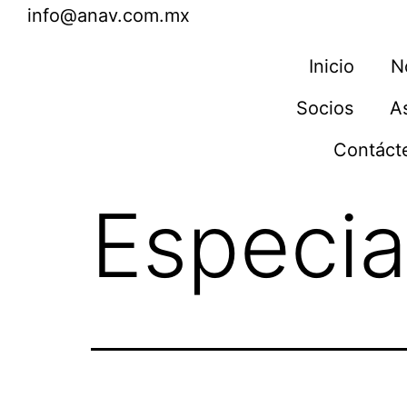
info@anav.com.mx
Inicio
N
Socios
A
Contáct
Especia