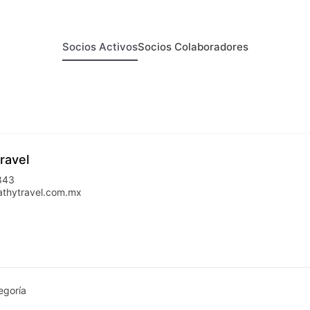
Socios Activos
Socios Colaboradores
ravel
843
thytravel.com.mx
egoría